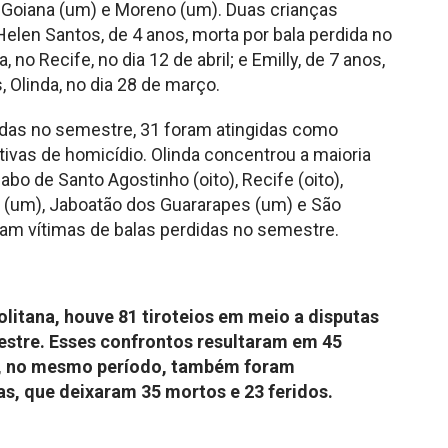
, Goiana (um) e Moreno (um). Duas crianças
elen Santos, de 4 anos, morta por bala perdida no
 no Recife, no dia 12 de abril; e Emilly, de 7 anos,
, Olinda, no dia 28 de março.
radas no semestre, 31 foram atingidas como
tivas de homicídio. Olinda concentrou a maioria
bo de Santo Agostinho (oito), Recife (oito),
na (um), Jaboatão dos Guararapes (um) e São
am vítimas de balas perdidas no semestre.
litana, houve 81 tiroteios em meio a disputas
stre. Esses confrontos resultaram em 45
4, no mesmo período, também foram
as, que deixaram 35 mortos e 23 feridos.