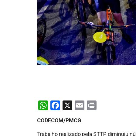
WhatsApp
Facebook
X
Email
Print
CODECOM/PMCG
Trabalho realizado pela STTP diminuiu nú