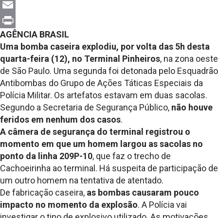
X
Email
AGÊNCIA BRASIL
Print
Uma bomba caseira explodiu, por volta das 5h desta
quarta-feira (12), no Terminal Pinheiros
, na zona oeste
de São Paulo. Uma segunda foi detonada pelo Esquadrão
Antibombas do Grupo de Ações Táticas Especiais da
Polícia Militar. Os artefatos estavam em duas sacolas.
Segundo a Secretaria de Segurança Público,
não houve
feridos em nenhum dos casos
.
A câmera de segurança do terminal registrou o
momento em que um homem largou as sacolas no
ponto da linha 209P-10
, que faz o trecho de
Cachoeirinha ao terminal. Há suspeita de participação de
um outro homem na tentativa de atentado.
De fabricação caseira,
as bombas causaram pouco
impacto no momento da explosão
. A Polícia vai
investigar o tipo de explosivo utilizado. As motivações