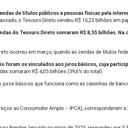
endas de títulos públicos a pessoas físicas pela inte
ssado, o Tesouro Direto vendeu R$ 10,22 bilhões em pa
vendas do Tesouro Direto somaram R$ 8,55 bilhões. N
reto ocorreu em março, quando as vendas de títulos fede
io foram os vinculados aos juros básicos, cuja parti
ndas somaram R$ 4,05 bilhões (39,6% do total).
 juros básicos que funciona como as caixinhas de bancos 
 Preços ao Consumidor Amplo – IPCA), corresponderam a 2
ro Renda+, lançado no início de 2023, respondeu por 5,3