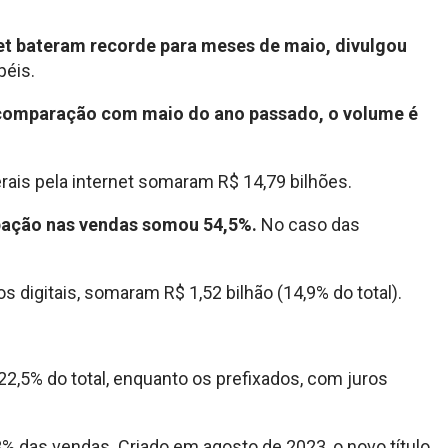
rnet bateram recorde para meses de maio, divulgou
péis.
a comparação com maio do ano passado, o volume é
rais pela internet somaram R$ 14,79 bilhões.
cipação nas vendas somou 54,5%.
No caso das
digitais, somaram R$ 1,52 bilhão (14,9% do total).
2,5% do total, enquanto os prefixados, com juros
% das vendas. Criado em agosto de 2023, o novo título