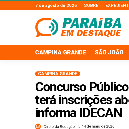
7 de agosto de 2026
SOBRE
EXPEDIENT
CAMPINA GRANDE
SÃO JOÃO
CAMPINA GRANDE
Concurso Públic
terá inscrições ab
informa IDECAN
14 de maio de 2026
Direto da Redação