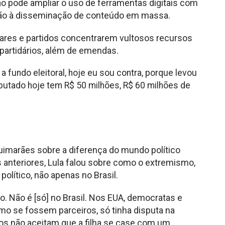
ção pode ampliar o uso de ferramentas digitais com
ção à disseminação de conteúdo em massa.
tares e partidos concentrarem vultosos recursos
e partidários, além de emendas.
, a fundo eleitoral, hoje eu sou contra, porque levou
putado hoje tem R$ 50 milhões, R$ 60 milhões de
imarães sobre a diferença do mundo político
 anteriores, Lula falou sobre como o extremismo,
olítico, não apenas no Brasil.
o. Não é [só] no Brasil. Nos EUA, democratas e
omo se fossem parceiros, só tinha disputa na
nos não aceitam que a filha se case com um