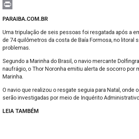
Email
Print
PARAIBA.COM.BR
Uma
tripulação de seis pessoas foi
resgatada após a 
de 74 quilômetros
da costa de Baía Formosa, no litoral
s
problemas.
Segundo a Marinha do
Brasil, o navio mercante Dolfingr
naufrágio, o
Thor Noronha emitiu alerta de socorro
por 
Marinha.
O navio que realizou o
resgate seguia para Natal, onde 
serão
investigadas por meio de Inquérito
Administrativ
LEIA TAMBÉM