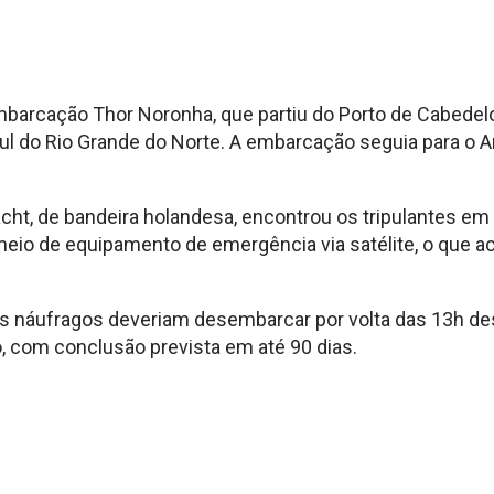
embarcação Thor
Noronha, que partiu do Porto de
Cabedelo
ul do Rio Grande do Norte. A
embarcação seguia para o A
acht,
de bandeira holandesa, encontrou os
tripulantes em
meio de equipamento de emergência
via satélite, o que 
os
náufragos deveriam desembarcar por
volta das 13h d
o, com conclusão prevista
em até 90 dias.