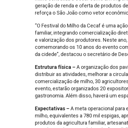
geração de renda e oferta de produtos de
reforça o São João como vetor econômico, 
“O Festival do Milho da Cecaf é uma ação
familiar, integrando comercialização diret
e valorização dos produtores. Neste ano,
comemorando os 10 anos do evento com 
da cidede”, destacou o secretário de De
Estrutura física –
A organização dos pavil
distribuir as atividades, melhorar a circul
comercialização de milho, 30 agricultore
evento, estarão organizados 20 exposit
gastronomia. Além disso, haverá um espa
Expectativas –
A meta operacional para 
milho, equivalentes a 780 mil espigas, 
produtos da agricultura familiar, artesa