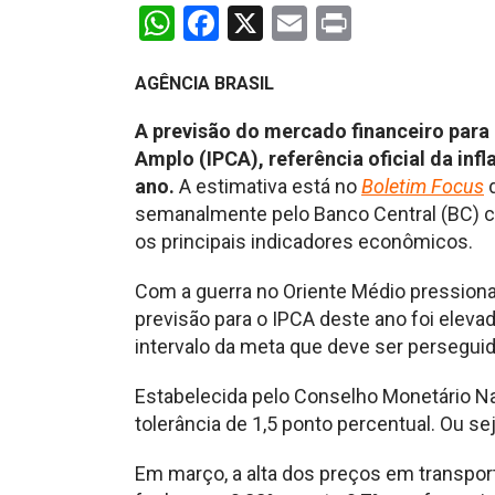
WhatsApp
Facebook
X
Email
Print
AGÊNCIA BRASIL
A previsão do mercado financeiro para
Amplo (IPCA), referência oficial da inf
ano.
A estimativa está no
Boletim Focus
d
semanalmente pelo Banco Central (BC) co
os principais indicadores econômicos.
Com a guerra no Oriente Médio pressiona
previsão para o IPCA deste ano foi elev
intervalo da meta que deve ser perseguid
Estabelecida pelo Conselho Monetário Na
tolerância de 1,5 ponto percentual. Ou seja
Em março, a alta dos preços em transport