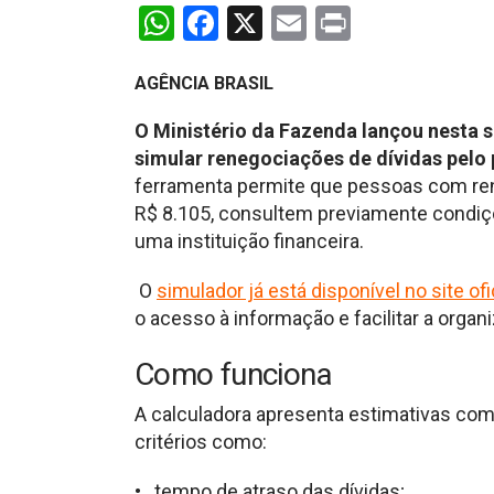
WhatsApp
Facebook
X
Email
Print
AGÊNCIA BRASIL
O Ministério da Fazenda lançou nesta s
simular renegociações de dívidas pelo
ferramenta permite que pessoas com rend
R$ 8.105, consultem previamente condi
uma instituição financeira.
O
simulador já está disponível no site ofi
o acesso à informação e facilitar a orga
Como funciona
A calculadora apresenta estimativas co
critérios como:
• tempo de atraso das dívidas;