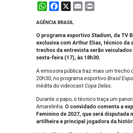
WhatsApp
Facebook
X
Email
Print
AGÊNCIA BRASIL
O programa esportivo
Stadium
, da TV 
exclusiva com Arthur Elias, técnico da 
trechos da entrevista serão veiculados
sexta-feira (17), às 18h30.
A emissora pública traz mais um trecho 
20h30, no programa esportivo
Brasil Espo
inédita do videocast
Copa Delas
.
Durante o papo, o técnico traça um pano
Amarelinha.
O convidado comenta a exp
Feminino de 2027, que será disputada no
artilheira e principal jogadora da histó