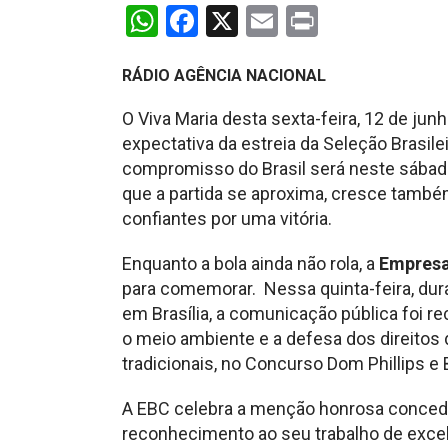
WhatsApp
Facebook
X
Email
Print
RÁDIO AGÊNCIA NACIONAL
O Viva Maria desta sexta-feira, 12 de junh
expectativa da estreia da Seleção Brasil
compromisso do Brasil será neste sábado
que a partida se aproxima, cresce tamb
confiantes por uma vitória.
Enquanto a bola ainda não rola, a
Empresa
para comemorar. Nessa quinta-feira, dura
em Brasília, a comunicação pública foi 
o meio ambiente e a defesa dos direito
tradicionais, no Concurso Dom Phillips 
A EBC celebra a menção honrosa concedi
reconhecimento ao seu trabalho de excelê