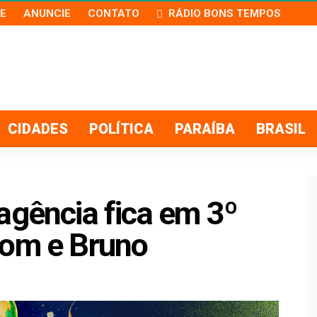
E
ANUNCIE
CONTATO
RÁDIO BONS TEMPOS
CIDADES
POLÍTICA
PARAÍBA
BRASIL
agência fica em 3º
Dom e Bruno