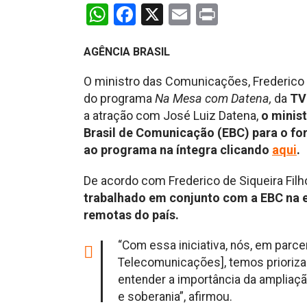
WhatsApp
Facebook
X
Email
Print
AGÊNCIA BRASIL
O ministro das Comunicações, Frederico d
do programa
Na Mesa com Datena,
da
TV 
a atração com José Luiz Datena,
o minis
Brasil de Comunicação (EBC) para o fo
ao programa na íntegra clicando
aqui
.
De acordo com Frederico de Siqueira Filh
trabalhado em conjunto com a EBC na 
remotas do país.
“Com essa iniciativa, nós, em parc
Telecomunicações], temos prioriza
entender a importância da ampliaçã
e soberania”, afirmou.