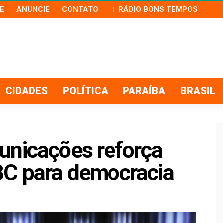
E
ANUNCIE
CONTATO
RÁDIO BONS TEMPOS
CIDADES
POLÍTICA
PARAÍBA
BRASIL
unicações reforça
BC para democracia