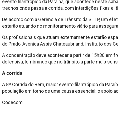
evento filantrópico da Paraíba, que acontece neste sába
trechos onde passa a corrida, com interdições fixas e it
De acordo com a Gerência de Trânsito da STTP, um efeti
estarão atuando no monitoramento viário para assegura
Os profissionais que atuam externamente estarão espalh
do Prado, Avenida Assis Chateaubriand, Instituto dos C
A concentração deve acontecer a partir de 15h30 em fr
defensiva, lembrando que no trânsito a parte mais sensí
A corrida
A 8ª Corrida do Bem, maior evento filantrópico da Paraíb
população em torno de uma causa essencial: o apoio ao 
Codecom